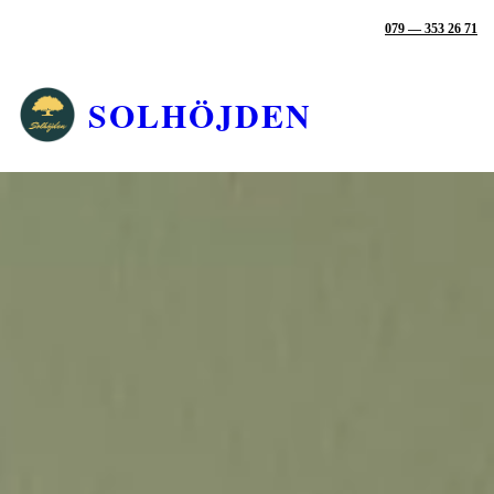
📞
TELEFON |
079 — 353 26 71
SOLHÖJDEN